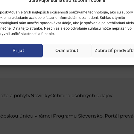
Spravujte súhlas so súbormi cookie
poskytovanie tých najlepších skúseností používame technológie, ako sú súbory
kie na ukladanie a/alebo prístup k informáciám o zariadení. Súhlas s týmito
hnológiami nám umožní spracovávať údaje, ako je správanie pri prehliadaní aleb
inečné ID na tejto stránke. Nesúhlas alebo odvolanie súhlasu môže nepriaznivo
lyvniť určité vlastnosti a funkcie.
e for policy in a post-
Prijať
Odmietnuť
Zobraziť predvoľb
táže a pobyty
Novinky
Ochrana osobných údajov
urópskou úniou v rámci Programu Slovensko. Portál pr