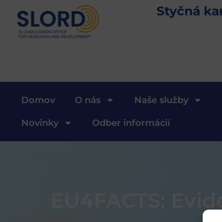
Styčná ka
Domov
O nás
Naše služby
Novinky
Odber informácií
EU4FACTS: Eviden