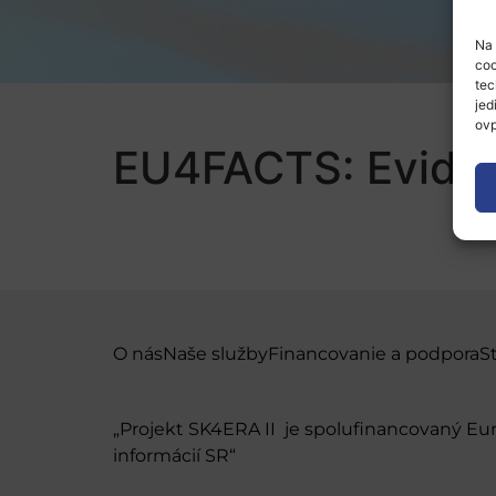
Na 
coo
tec
jed
ovp
EU4FACTS: Evidenc
O nás
Naše služby
Financovanie a podpora
S
„Projekt SK4ERA II je spolufinancovaný E
informácií SR“