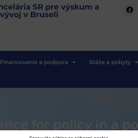
ncelária SR pre výskum a
vývoj v Bruseli
Financovanie a podpora
Stáže a pobyty
ce for policy in a po