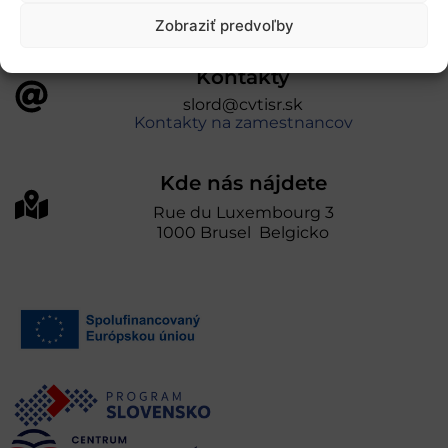
Zobraziť predvoľby
Kontakty
slord@cvtisr.sk
Kontakty na zamestnancov
Kde nás nájdete
Rue du Luxembourg 3
1000 Brusel Belgicko