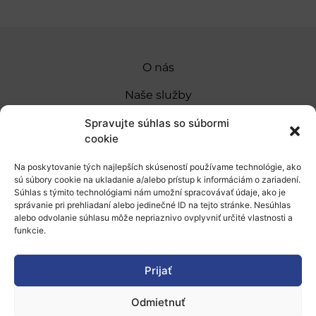
O nás
Naše služby
Financovanie a podpora
Spravujte súhlas so súbormi
cookie
Stáže a pobyty
Na poskytovanie tých najlepších skúseností používame technológie, ako
Novinky
sú súbory cookie na ukladanie a/alebo prístup k informáciám o zariadení.
Súhlas s týmito technológiami nám umožní spracovávať údaje, ako je
Ochrana osobných údajov
správanie pri prehliadaní alebo jedinečné ID na tejto stránke. Nesúhlas
alebo odvolanie súhlasu môže nepriaznivo ovplyvniť určité vlastnosti a
funkcie.
„Projekt SK4ERA II je spolufinancovaný Európskou
úniou v rámci Programu Slovensko. Portál
Prijať
prevádzkuje Centrum vedecko-technických
Odmietnuť
informácií SR“