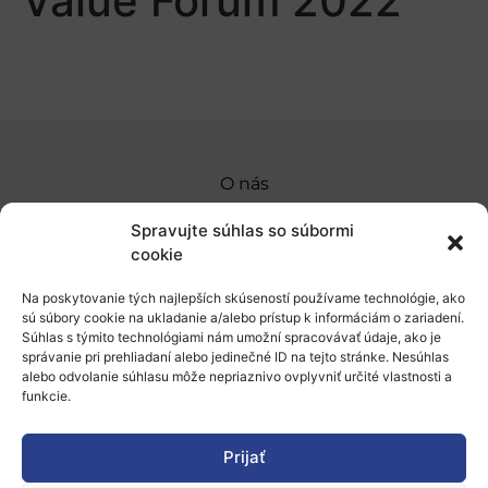
Value Forum 2022
O nás
Naše služby
Spravujte súhlas so súbormi
cookie
Financovanie a podpora
Na poskytovanie tých najlepších skúseností používame technológie, ako
Stáže a pobyty
sú súbory cookie na ukladanie a/alebo prístup k informáciám o zariadení.
Súhlas s týmito technológiami nám umožní spracovávať údaje, ako je
Novinky
správanie pri prehliadaní alebo jedinečné ID na tejto stránke. Nesúhlas
alebo odvolanie súhlasu môže nepriaznivo ovplyvniť určité vlastnosti a
Ochrana osobných údajov
funkcie.
Prijať
„Projekt SK4ERA II je spolufinancovaný Európskou