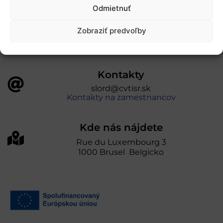
úniou v rámci Programu Slovensko. Portál
Odmietnuť
prevádzkuje Centrum vedecko-technických
informácií SR“
Zobraziť predvoľby
Kontakty
slord@cvtisr.sk
Kontakty na zamestnancov
Kde nás nájdete
Rue du Luxembourg 3
1000 Brusel Belgicko