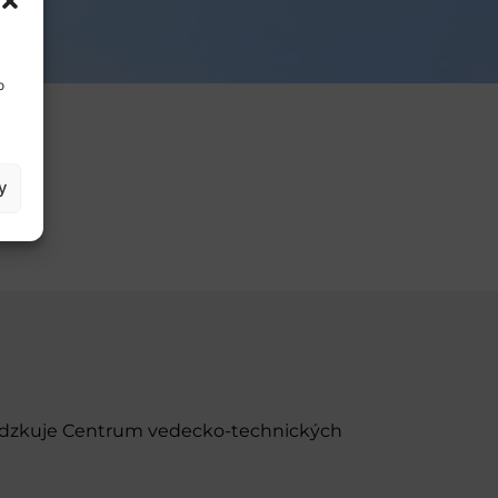
o
y
evádzkuje Centrum vedecko-technických