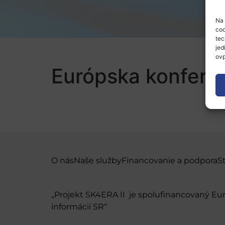
Na 
coo
tec
jed
ovp
Európska konfere
O nás
Naše služby
Financovanie a podpora
S
„Projekt SK4ERA II je spolufinancovaný E
informácií SR“