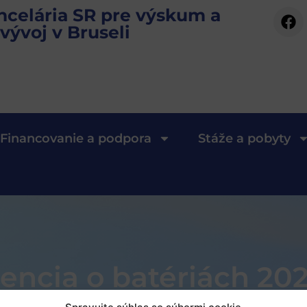
ncelária SR pre výskum a
vývoj v Bruseli
Financovanie a podpora
Stáže a pobyty
encia o batériách 20