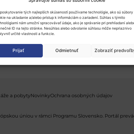
Spravujte súhlas so súbormi cookie
poskytovanie tých najlepších skúseností používame technológie, ako sú súbory
kie na ukladanie a/alebo prístup k informáciám o zariadení. Súhlas s týmito
hnológiami nám umožní spracovávať údaje, ako je správanie pri prehliadaní aleb
inečné ID na tejto stránke. Nesúhlas alebo odvolanie súhlasu môže nepriaznivo
lyvniť určité vlastnosti a funkcie.
ncia o batériách 2020
Prijať
Odmietnuť
Zobraziť predvoľb
táže a pobyty
Novinky
Ochrana osobných údajov
urópskou úniou v rámci Programu Slovensko. Portál pr