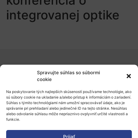
konferencia o
integrovanej optike
O nás
Spravujte súhlas so súbormi
Naše služby
cookie
Financovanie a podpora
Na poskytovanie tých najlepších skúseností používame technológie, ako
sú súbory cookie na ukladanie a/alebo prístup k informáciám o zariadení.
Stáže a pobyty
Súhlas s týmito technológiami nám umožní spracovávať údaje, ako je
správanie pri prehliadaní alebo jedinečné ID na tejto stránke. Nesúhlas
Novinky
alebo odvolanie súhlasu môže nepriaznivo ovplyvniť určité vlastnosti a
funkcie.
Ochrana osobných údajov
Prijať