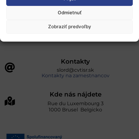
„Projekt SK4ERA II je spolufinancovaný Európskou
Odmietnuť
úniou v rámci Programu Slovensko. Portál
prevádzkuje Centrum vedecko-technických
Zobraziť predvoľby
informácií SR“
Kontakty
slord@cvtisr.sk
Kontakty na zamestnancov
Kde nás nájdete
Rue du Luxembourg 3
1000 Brusel Belgicko