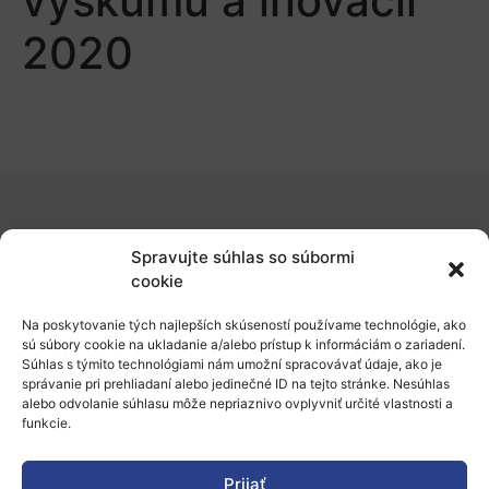
výskumu a inovácií
2020
O nás
Spravujte súhlas so súbormi
Naše služby
cookie
Financovanie a podpora
Na poskytovanie tých najlepších skúseností používame technológie, ako
sú súbory cookie na ukladanie a/alebo prístup k informáciám o zariadení.
Stáže a pobyty
Súhlas s týmito technológiami nám umožní spracovávať údaje, ako je
správanie pri prehliadaní alebo jedinečné ID na tejto stránke. Nesúhlas
Novinky
alebo odvolanie súhlasu môže nepriaznivo ovplyvniť určité vlastnosti a
funkcie.
Ochrana osobných údajov
Prijať