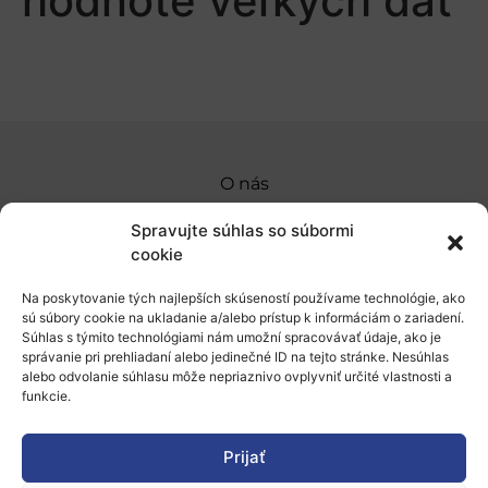
hodnote veľkých dát
O nás
Naše služby
Spravujte súhlas so súbormi
cookie
Financovanie a podpora
Na poskytovanie tých najlepších skúseností používame technológie, ako
Stáže a pobyty
sú súbory cookie na ukladanie a/alebo prístup k informáciám o zariadení.
Súhlas s týmito technológiami nám umožní spracovávať údaje, ako je
Novinky
správanie pri prehliadaní alebo jedinečné ID na tejto stránke. Nesúhlas
alebo odvolanie súhlasu môže nepriaznivo ovplyvniť určité vlastnosti a
Ochrana osobných údajov
funkcie.
Prijať
„Projekt SK4ERA II je spolufinancovaný Európskou