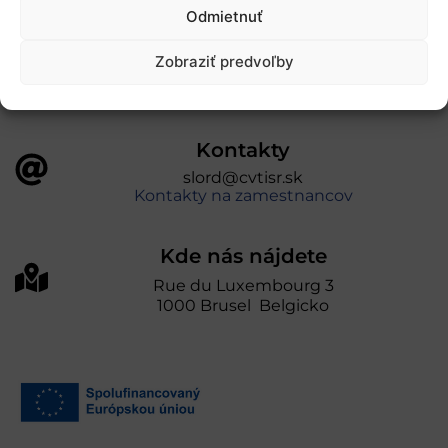
úniou v rámci Programu Slovensko. Portál
Odmietnuť
prevádzkuje Centrum vedecko-technických
informácií SR“
Zobraziť predvoľby
Kontakty
slord@cvtisr.sk
Kontakty na zamestnancov
Kde nás nájdete
Rue du Luxembourg 3
1000 Brusel Belgicko