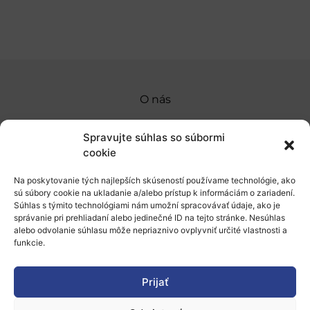
O nás
Naše služby
Spravujte súhlas so súbormi
Financovanie a podpora
cookie
Stáže a pobyty
Na poskytovanie tých najlepších skúseností používame technológie, ako
sú súbory cookie na ukladanie a/alebo prístup k informáciám o zariadení.
Novinky
Súhlas s týmito technológiami nám umožní spracovávať údaje, ako je
správanie pri prehliadaní alebo jedinečné ID na tejto stránke. Nesúhlas
alebo odvolanie súhlasu môže nepriaznivo ovplyvniť určité vlastnosti a
Ochrana osobných údajov
funkcie.
„Projekt SK4ERA II je spolufinancovaný Európskou
Prijať
úniou v rámci Programu Slovensko. Portál