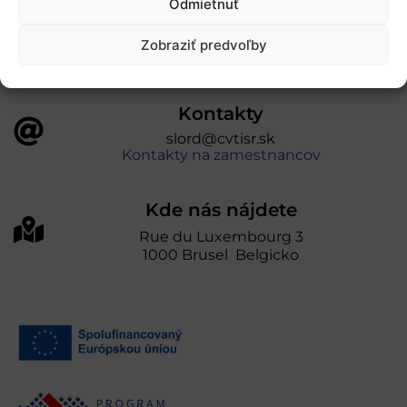
Odmietnuť
prevádzkuje Centrum vedecko-technických
informácií SR“
Zobraziť predvoľby
Kontakty
slord@cvtisr.sk
Kontakty na zamestnancov
Kde nás nájdete
Rue du Luxembourg 3
1000 Brusel Belgicko