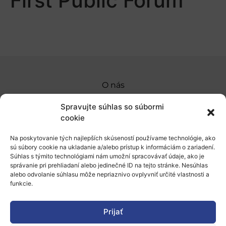
First Public Forum
O nás
Naše služby
Spravujte súhlas so súbormi
cookie
Financovanie a podpora
Na poskytovanie tých najlepších skúseností používame technológie, ako
Stáže a pobyty
sú súbory cookie na ukladanie a/alebo prístup k informáciám o zariadení.
Súhlas s týmito technológiami nám umožní spracovávať údaje, ako je
Novinky
správanie pri prehliadaní alebo jedinečné ID na tejto stránke. Nesúhlas
alebo odvolanie súhlasu môže nepriaznivo ovplyvniť určité vlastnosti a
Ochrana osobných údajov
funkcie.
Prijať
„Projekt SK4ERA II je spolufinancovaný Európskou