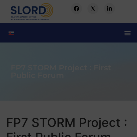
FP7 STORM Project : First
Public Forum
FP7 STORM Project :