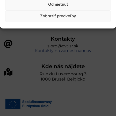
úniou v rámci Programu Slovensko. Portál
Odmietnuť
prevádzkuje Centrum vedecko-technických
informácií SR“
Zobraziť predvoľby
Kontakty
slord@cvtisr.sk
Kontakty na zamestnancov
Kde nás nájdete
Rue du Luxembourg 3
1000 Brusel Belgicko