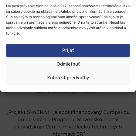
Na poskytovanie tých najlepších skúseností používame technológie, ako
sú súbory cookie na ukladanie a/alebo prístup k informáciám o zariadení.
Súhlas s týmito technológiami nám umožní spracovávať údaje, ako je
správanie pri prehliadaní alebo jedinečné ID na tejto stránke. Nesúhlas
alebo odvolanie súhlasu môže nepriaznivo ovplyvniť určité vlastnosti a
O nás
funkcie.
Naše služby
Prijať
Financovanie a podpora
Odmietnuť
Stáže a pobyty
Zobraziť predvoľby
Novinky
Ochrana osobných údajov
„Projekt SK4ERA II je spolufinancovaný Európskou
úniou v rámci Programu Slovensko. Portál
prevádzkuje Centrum vedecko-technických
informácií SR“