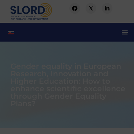
Gender equality in European
Research, Innovation and
Higher Education: How to
enhance scientific excellence
through Gender Equality
Plans?