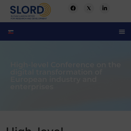
High-level Conference on the
digital transformation of
European industry and
enterprises