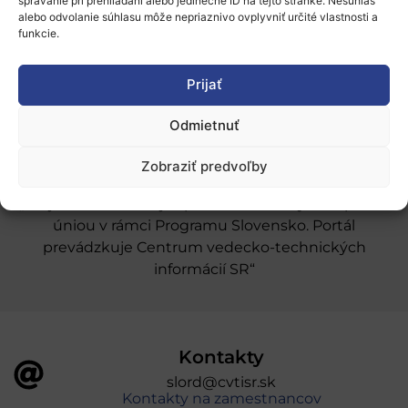
Naše služby
správanie pri prehliadaní alebo jedinečné ID na tejto stránke. Nesúhlas
alebo odvolanie súhlasu môže nepriaznivo ovplyvniť určité vlastnosti a
funkcie.
Financovanie a podpora
Stáže a pobyty
Prijať
Novinky
Odmietnuť
Ochrana osobných údajov
Zobraziť predvoľby
„Projekt SK4ERA II je spolufinancovaný Európskou
úniou v rámci Programu Slovensko. Portál
prevádzkuje Centrum vedecko-technických
informácií SR“
Kontakty
slord@cvtisr.sk
Kontakty na zamestnancov