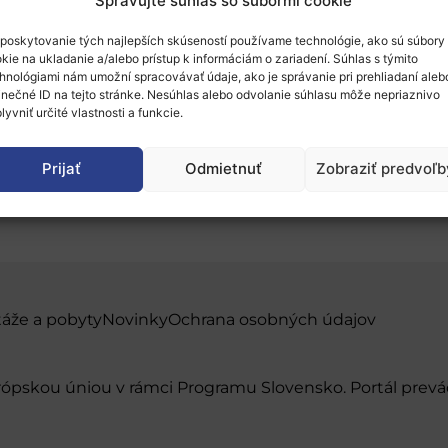
Spravujte súhlas so súbormi cookie
poskytovanie tých najlepších skúseností používame technológie, ako sú súbory
kie na ukladanie a/alebo prístup k informáciám o zariadení. Súhlas s týmito
hnológiami nám umožní spracovávať údaje, ako je správanie pri prehliadaní aleb
inečné ID na tejto stránke. Nesúhlas alebo odvolanie súhlasu môže nepriaznivo
lyvniť určité vlastnosti a funkcie.
rdinators‘ Day
Prijať
Odmietnuť
Zobraziť predvoľb
táže a pobyty
Novinky
Ochrana osobných údajov
urópskou úniou v rámci Programu Slovensko. Portál pr