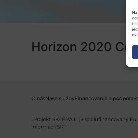
Na 
coo
tec
jed
ovp
Horizon 2020 Coo
O nás
Naše služby
Financovanie a podpora
S
„Projekt SK4ERA II je spolufinancovaný E
informácií SR“