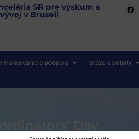
ncelária SR pre výskum a
vývoj v Bruseli
Financovanie a podpora
Stáže a pobyty
ordinators‘ Day