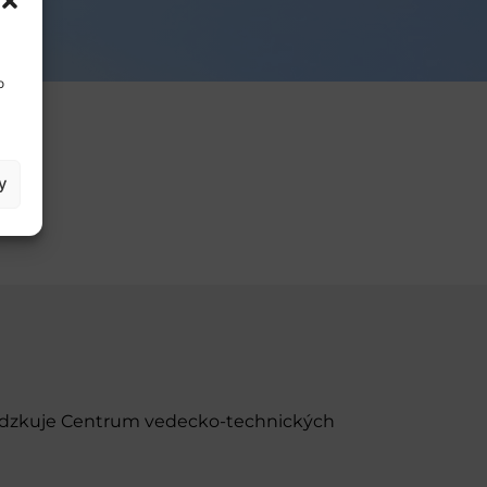
o
y
evádzkuje Centrum vedecko-technických