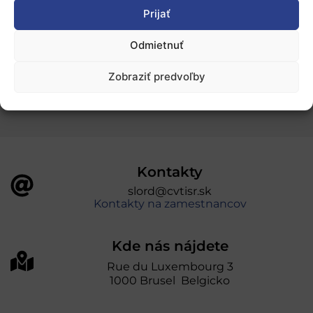
Ochrana osobných údajov
Prijať
Odmietnuť
„Projekt SK4ERA II je spolufinancovaný Európskou
úniou v rámci Programu Slovensko. Portál
Zobraziť predvoľby
prevádzkuje Centrum vedecko-technických
informácií SR“
Kontakty
slord@cvtisr.sk
Kontakty na zamestnancov
Kde nás nájdete
Rue du Luxembourg 3
1000 Brusel Belgicko