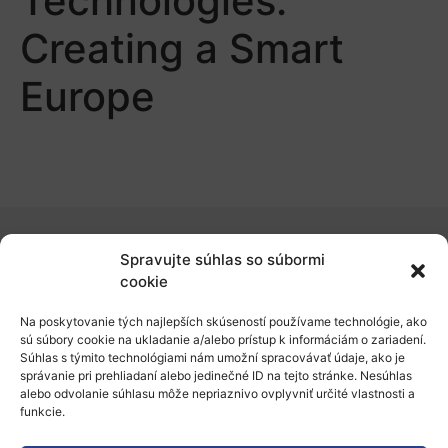
Technologies:
Creating a Smart
Europe
Spravujte súhlas so súbormi
O nás
cookie
Naše služby
Na poskytovanie tých najlepších skúseností používame technológie, ako
sú súbory cookie na ukladanie a/alebo prístup k informáciám o zariadení.
Financovanie a podpora
Súhlas s týmito technológiami nám umožní spracovávať údaje, ako je
správanie pri prehliadaní alebo jedinečné ID na tejto stránke. Nesúhlas
Stáže a pobyty
alebo odvolanie súhlasu môže nepriaznivo ovplyvniť určité vlastnosti a
funkcie.
Novinky