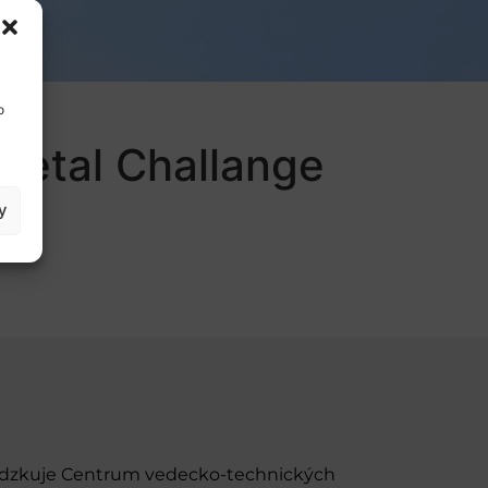
o
cietal Challange
y
evádzkuje Centrum vedecko-technických