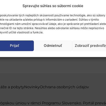
Spravujte súhlas so súbormi cookie
poskytovanie tých najlepších skúseností používame technológie, ako sú súbory
kie na ukladanie a/alebo prístup k informáciám o zariadení. Súhlas s týmito
hnológiami nám umožní spracovávať údaje, ako je správanie pri prehliadaní aleb
inečné ID na tejto stránke. Nesúhlas alebo odvolanie súhlasu môže nepriaznivo
rská burza k výzvam So
lyvniť určité vlastnosti a funkcie.
Prijať
Odmietnuť
Zobraziť predvoľb
táže a pobyty
Novinky
Ochrana osobných údajov
urópskou úniou v rámci Programu Slovensko. Portál pr