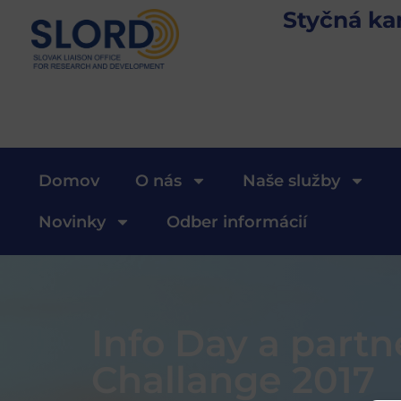
Styčná ka
Domov
O nás
Naše služby
Novinky
Odber informácií
Info Day a partn
Challange 2017