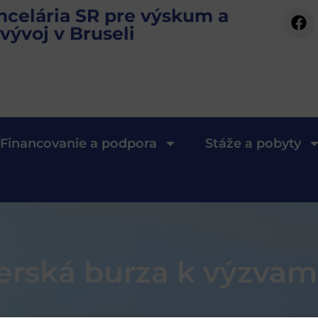
ncelária SR pre výskum a
vývoj v Bruseli
Financovanie a podpora
Stáže a pobyty
erská burza k výzvam