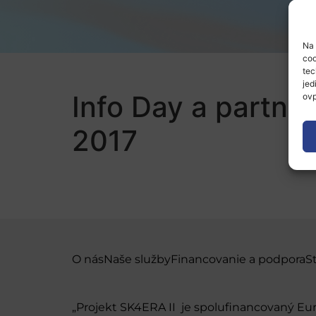
Na 
coo
tec
jed
Info Day a partne
ovp
2017
O nás
Naše služby
Financovanie a podpora
S
„Projekt SK4ERA II je spolufinancovaný E