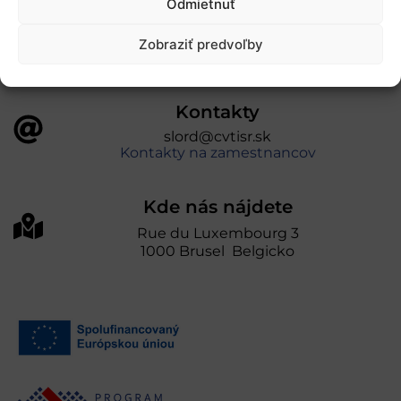
Odmietnuť
prevádzkuje Centrum vedecko-technických
informácií SR“
Zobraziť predvoľby
Kontakty
slord@cvtisr.sk
Kontakty na zamestnancov
Kde nás nájdete
Rue du Luxembourg 3
1000 Brusel Belgicko