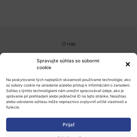
O nás
Naše služby
Spravujte súhlas so súbormi
Financovanie a podpora
cookie
Stáže a pobyty
Na poskytovanie tých najlepších skúseností používame technológie, ako
sú súbory cookie na ukladanie a/alebo prístup k informáciám o zariadení.
Novinky
Súhlas s týmito technológiami nám umožní spracovávať údaje, ako je
správanie pri prehliadaní alebo jedinečné ID na tejto stránke. Nesúhlas
alebo odvolanie súhlasu môže nepriaznivo ovplyvniť určité vlastnosti a
Ochrana osobných údajov
funkcie.
„Projekt SK4ERA II je spolufinancovaný Európskou
Prijať
úniou v rámci Programu Slovensko. Portál