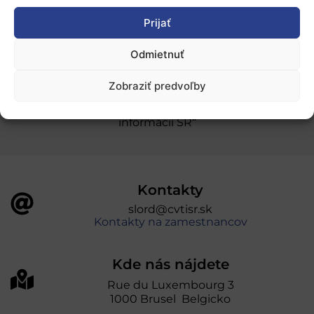
Prijať
Ochrana osobných údajov
Odmietnuť
„Projekt SK4ERA II je spolufinancovaný Európskou
Zobraziť predvoľby
úniou v rámci Programu Slovensko. Portál
prevádzkuje Centrum vedecko-technických
informácií SR“
Kontakty
slord@cvtisr.sk
Kontakty na zamestnancov
Kde nás nájdete
Rue du Luxembourg 3
1000 Brusel Belgicko