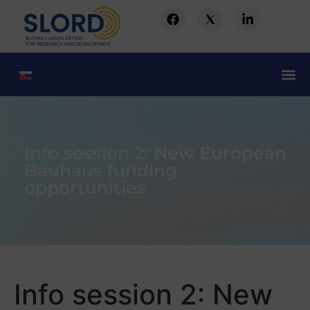
Info session 2: New European
Bauhaus funding
opportunities
Info session 2: New