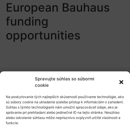
European Bauhaus
funding
opportunities
Spravujte súhlas so súbormi
O nás
cookie
Naše služby
Na poskytovanie tých najlepších skúseností používame technológie, ako
sú súbory cookie na ukladanie a/alebo prístup k informáciám o zariadení.
Financovanie a podpora
Súhlas s týmito technológiami nám umožní spracovávať údaje, ako je
správanie pri prehliadaní alebo jedinečné ID na tejto stránke. Nesúhlas
Stáže a pobyty
alebo odvolanie súhlasu môže nepriaznivo ovplyvniť určité vlastnosti a
funkcie.
Novinky