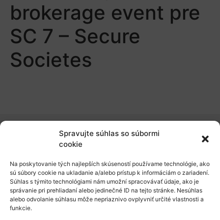
brokerage event pre
SC 7 – Secure
Societes
Spravujte súhlas so súbormi
O nás
cookie
Naše služby
Na poskytovanie tých najlepších skúseností používame technológie, ako
sú súbory cookie na ukladanie a/alebo prístup k informáciám o zariadení.
Financovanie a podpora
Súhlas s týmito technológiami nám umožní spracovávať údaje, ako je
správanie pri prehliadaní alebo jedinečné ID na tejto stránke. Nesúhlas
Stáže a pobyty
alebo odvolanie súhlasu môže nepriaznivo ovplyvniť určité vlastnosti a
funkcie.
Novinky