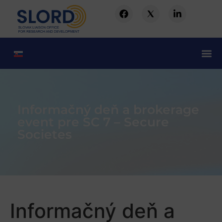
Informačný deň a brokerage
event pre SC 7 – Secure
Societes
Informačný deň a