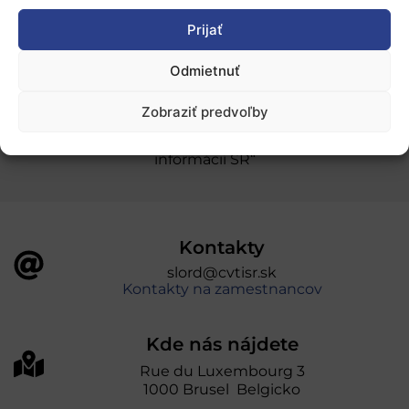
Prijať
Ochrana osobných údajov
Odmietnuť
„Projekt SK4ERA II je spolufinancovaný Európskou
Zobraziť predvoľby
úniou v rámci Programu Slovensko. Portál
prevádzkuje Centrum vedecko-technických
informácií SR“
Kontakty
slord@cvtisr.sk
Kontakty na zamestnancov
Kde nás nájdete
Rue du Luxembourg 3
1000 Brusel Belgicko