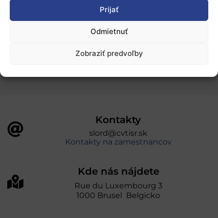
Ochrana osobných údajov
Prijať
Odmietnuť
„Projekt SK4ERA II je spolufinancovaný Európskou
úniou v rámci Programu Slovensko. Portál
Zobraziť predvoľby
prevádzkuje Centrum vedecko-technických
informácií SR“
Kontakty
slord@cvtisr.sk
Kontakty na zamestnancov
Kde nás nájdete
Rue du Luxembourg 3
1000 Brusel Belgicko