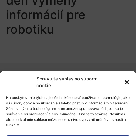
deň výmeny
informácií pre
robotiku
Spravujte súhlas so súbormi
O nás
cookie
Naše služby
Na poskytovanie tých najlepších skúseností používame technológie, ako
sú súbory cookie na ukladanie a/alebo prístup k informáciám o zariadení.
Financovanie a podpora
Súhlas s týmito technológiami nám umožní spracovávať údaje, ako je
správanie pri prehliadaní alebo jedinečné ID na tejto stránke. Nesúhlas
Stáže a pobyty
alebo odvolanie súhlasu môže nepriaznivo ovplyvniť určité vlastnosti a
funkcie.
Novinky