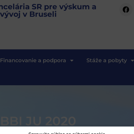
ncelária SR pre výskum a
vývoj v Bruseli
Financovanie a podpora
Stáže a pobyty
 BBI JU 2020