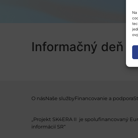
Na 
coo
tec
jed
ovp
Informačný deň B
O nás
Naše služby
Financovanie a podpora
S
„Projekt SK4ERA II je spolufinancovaný E
informácií SR“