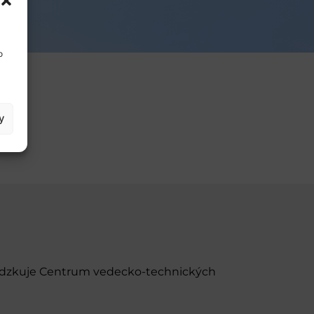
o
y
evádzkuje Centrum vedecko-technických