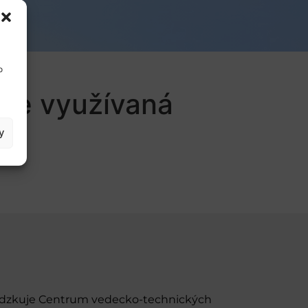
o
vne využívaná
y
evádzkuje Centrum vedecko-technických