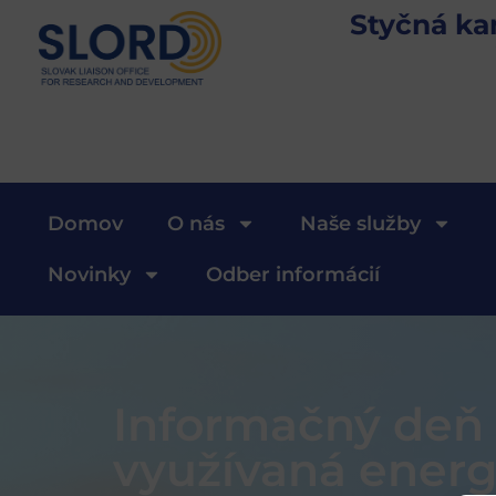
Styčná ka
Domov
O nás
Naše služby
Novinky
Odber informácií
Informačný deň 
využívaná energ