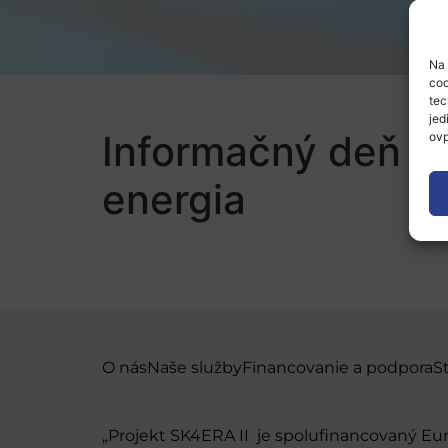
Na 
coo
tec
jed
Informačný deň Be
ovp
energia
O nás
Naše služby
Financovanie a podpora
S
„Projekt SK4ERA II je spolufinancovaný E