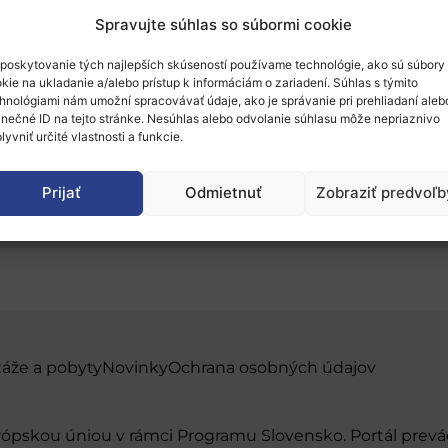
Spravujte súhlas so súbormi cookie
poskytovanie tých najlepších skúseností používame technológie, ako sú súbory
kie na ukladanie a/alebo prístup k informáciám o zariadení. Súhlas s týmito
hnológiami nám umožní spracovávať údaje, ako je správanie pri prehliadaní aleb
inečné ID na tejto stránke. Nesúhlas alebo odvolanie súhlasu môže nepriaznivo
zpečná, čistá a efektí
lyvniť určité vlastnosti a funkcie.
Prijať
Odmietnuť
Zobraziť predvoľb
táže a pobyty
Novinky
Ochrana osobných údajov
urópskou úniou v rámci Programu Slovensko. Portál pr