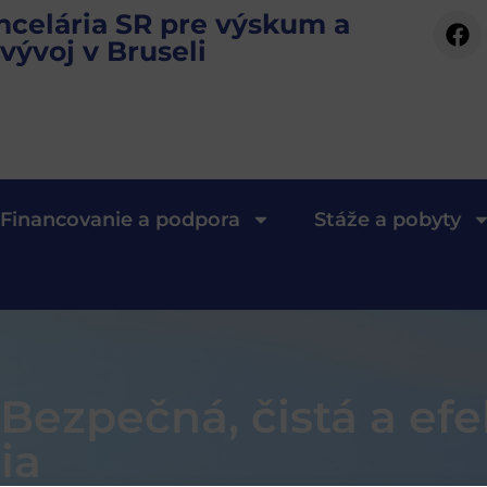
ncelária SR pre výskum a
vývoj v Bruseli
Financovanie a podpora
Stáže a pobyty
Bezpečná, čistá a efe
ia