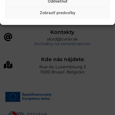
Odmietnuť
prevádzkuje Centrum vedecko-technických
informácií SR“
Zobraziť predvoľby
Kontakty
slord@cvtisr.sk
Kontakty na zamestnancov
Kde nás nájdete
Rue du Luxembourg 3
1000 Brusel Belgicko