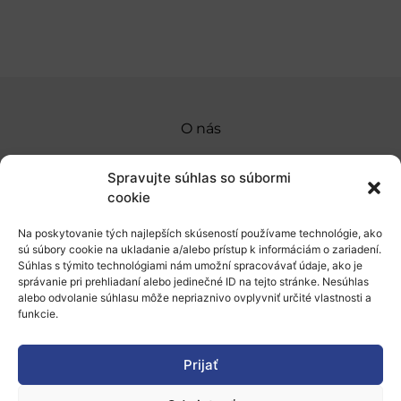
O nás
Naše služby
Spravujte súhlas so súbormi
Financovanie a podpora
cookie
Stáže a pobyty
Na poskytovanie tých najlepších skúseností používame technológie, ako
sú súbory cookie na ukladanie a/alebo prístup k informáciám o zariadení.
Novinky
Súhlas s týmito technológiami nám umožní spracovávať údaje, ako je
správanie pri prehliadaní alebo jedinečné ID na tejto stránke. Nesúhlas
alebo odvolanie súhlasu môže nepriaznivo ovplyvniť určité vlastnosti a
Ochrana osobných údajov
funkcie.
„Projekt SK4ERA II je spolufinancovaný Európskou
Prijať
úniou v rámci Programu Slovensko. Portál