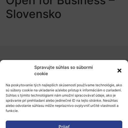
Open for Business –
Slovensko
O nás
Spravujte súhlas so súbormi
Naše služby
cookie
Financovanie a podpora
Na poskytovanie tých najlepších skúseností používame technológie, ako
sú súbory cookie na ukladanie a/alebo prístup k informáciám o zariadení.
Stáže a pobyty
Súhlas s týmito technológiami nám umožní spracovávať údaje, ako je
správanie pri prehliadaní alebo jedinečné ID na tejto stránke. Nesúhlas
Novinky
alebo odvolanie súhlasu môže nepriaznivo ovplyvniť určité vlastnosti a
funkcie.
Ochrana osobných údajov
Prijať