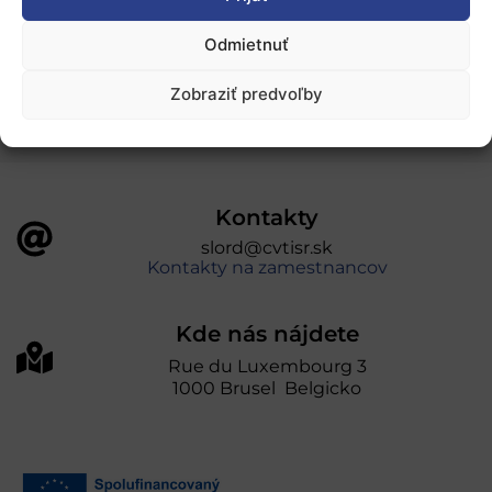
„Projekt SK4ERA II je spolufinancovaný Európskou
Odmietnuť
úniou v rámci Programu Slovensko. Portál
prevádzkuje Centrum vedecko-technických
Zobraziť predvoľby
informácií SR“
Kontakty
slord@cvtisr.sk
Kontakty na zamestnancov
Kde nás nájdete
Rue du Luxembourg 3
1000 Brusel Belgicko