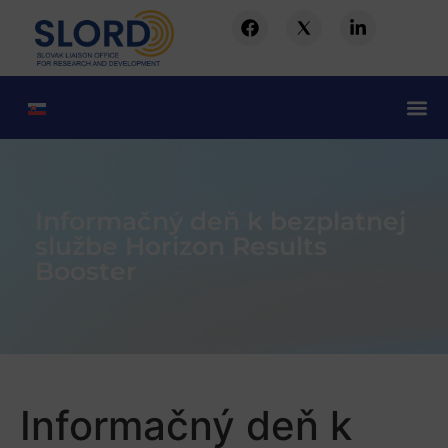
Informačný deň k bezplatnej
službe Horizon Results
Booster
Informačný deň k