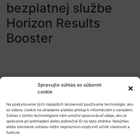
bezplatnej službe
Horizon Results
Booster
Spravujte súhlas so súbormi
O nás
cookie
Naše služby
Na poskytovanie tých najlepších skúseností používame technológie, ako
sú súbory cookie na ukladanie a/alebo prístup k informáciám o zariadení.
Financovanie a podpora
Súhlas s týmito technológiami nám umožní spracovávať údaje, ako je
správanie pri prehliadaní alebo jedinečné ID na tejto stránke. Nesúhlas
Stáže a pobyty
alebo odvolanie súhlasu môže nepriaznivo ovplyvniť určité vlastnosti a
funkcie.
Novinky