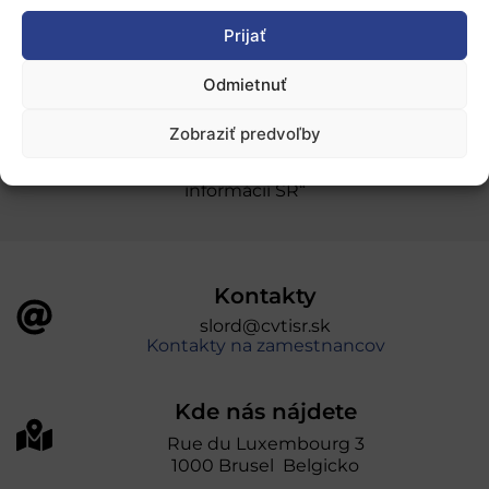
Prijať
Ochrana osobných údajov
Odmietnuť
„Projekt SK4ERA II je spolufinancovaný Európskou
Zobraziť predvoľby
úniou v rámci Programu Slovensko. Portál
prevádzkuje Centrum vedecko-technických
informácií SR“
Kontakty
slord@cvtisr.sk
Kontakty na zamestnancov
Kde nás nájdete
Rue du Luxembourg 3
1000 Brusel Belgicko