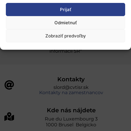
Prijať
Ochrana osobných údajov
Odmietnuť
„Projekt SK4ERA II je spolufinancovaný Európskou
Zobraziť predvoľby
úniou v rámci Programu Slovensko. Portál
prevádzkuje Centrum vedecko-technických
informácií SR“
Kontakty
slord@cvtisr.sk
Kontakty na zamestnancov
Kde nás nájdete
Rue du Luxembourg 3
1000 Brusel Belgicko