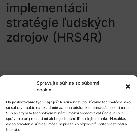
implementácii
stratégie ľudských
zdrojov (HRS4R)
Spravujte súhlas so súbormi
O nás
cookie
Naše služby
Na poskytovanie tých najlepších skúseností používame technológie, ako
sú súbory cookie na ukladanie a/alebo prístup k informáciám o zariadení.
Financovanie a podpora
Súhlas s týmito technológiami nám umožní spracovávať údaje, ako je
správanie pri prehliadaní alebo jedinečné ID na tejto stránke. Nesúhlas
Stáže a pobyty
alebo odvolanie súhlasu môže nepriaznivo ovplyvniť určité vlastnosti a
funkcie.
Novinky