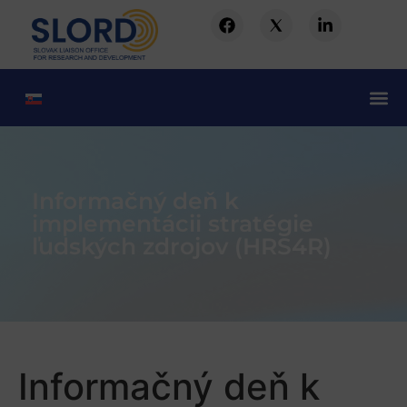
Informačný deň k
implementácii stratégie
ľudských zdrojov (HRS4R)
Informačný deň k