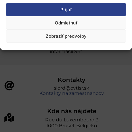
Prijať
Ochrana osobných údajov
Odmietnuť
„Projekt SK4ERA II je spolufinancovaný Európskou
Zobraziť predvoľby
úniou v rámci Programu Slovensko. Portál
prevádzkuje Centrum vedecko-technických
informácií SR“
Kontakty
slord@cvtisr.sk
Kontakty na zamestnancov
Kde nás nájdete
Rue du Luxembourg 3
1000 Brusel Belgicko