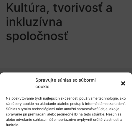
Kultúra, tvorivosť a
inkluzívna
spoločnosť
Spravujte súhlas so súbormi
O nás
cookie
Naše služby
Na poskytovanie tých najlepších skúseností používame technológie, ako
sú súbory cookie na ukladanie a/alebo prístup k informáciám o zariadení.
Financovanie a podpora
Súhlas s týmito technológiami nám umožní spracovávať údaje, ako je
správanie pri prehliadaní alebo jedinečné ID na tejto stránke. Nesúhlas
Stáže a pobyty
alebo odvolanie súhlasu môže nepriaznivo ovplyvniť určité vlastnosti a
funkcie.
Novinky