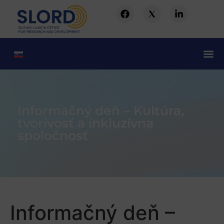
Informačný deň – Kultúra,
tvorivosť a inkluzívna
spoločnosť
Informačný deň –