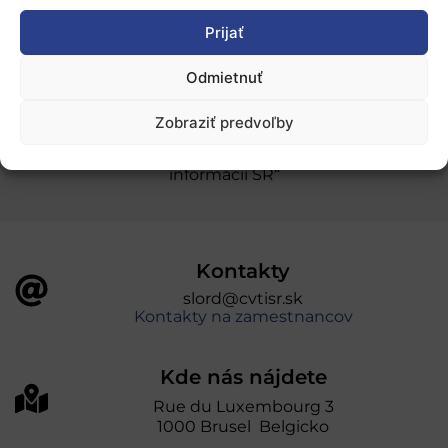
Prijať
Ochrana osobných údajov
Odmietnuť
„Projekt SK4ERA II je spolufinancovaný Európskou
Zobraziť predvoľby
úniou v rámci Programu Slovensko. Portál
prevádzkuje Centrum vedecko-technických
informácií SR“
Kontakty
slord@cvtisr.sk
Kontakty na zamestnancov
Kde nás nájdete
Rue du Luxembourg 3
1000 Brusel Belgicko