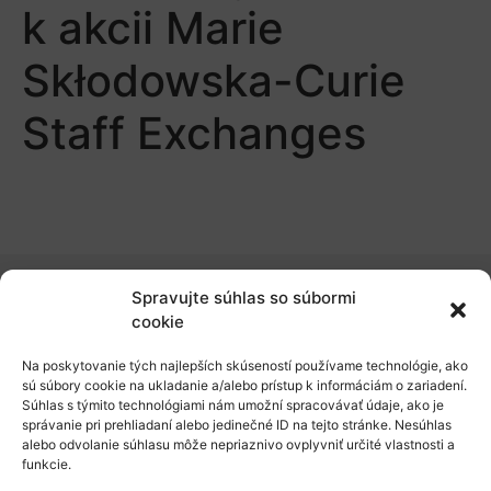
k akcii Marie
Skłodowska-Curie
Staff Exchanges
Spravujte súhlas so súbormi
O nás
cookie
Naše služby
Na poskytovanie tých najlepších skúseností používame technológie, ako
sú súbory cookie na ukladanie a/alebo prístup k informáciám o zariadení.
Financovanie a podpora
Súhlas s týmito technológiami nám umožní spracovávať údaje, ako je
správanie pri prehliadaní alebo jedinečné ID na tejto stránke. Nesúhlas
Stáže a pobyty
alebo odvolanie súhlasu môže nepriaznivo ovplyvniť určité vlastnosti a
funkcie.
Novinky