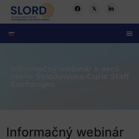
Informačný webinár k akcii
Marie Skłodowska-Curie Staff
Exchanges
Informačný webinár