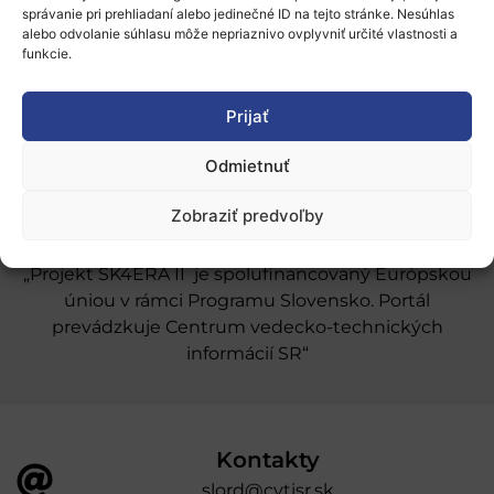
správanie pri prehliadaní alebo jedinečné ID na tejto stránke. Nesúhlas
Naše služby
alebo odvolanie súhlasu môže nepriaznivo ovplyvniť určité vlastnosti a
funkcie.
Financovanie a podpora
Stáže a pobyty
Prijať
Novinky
Odmietnuť
Ochrana osobných údajov
Zobraziť predvoľby
„Projekt SK4ERA II je spolufinancovaný Európskou
úniou v rámci Programu Slovensko. Portál
prevádzkuje Centrum vedecko-technických
informácií SR“
Kontakty
slord@cvtisr.sk