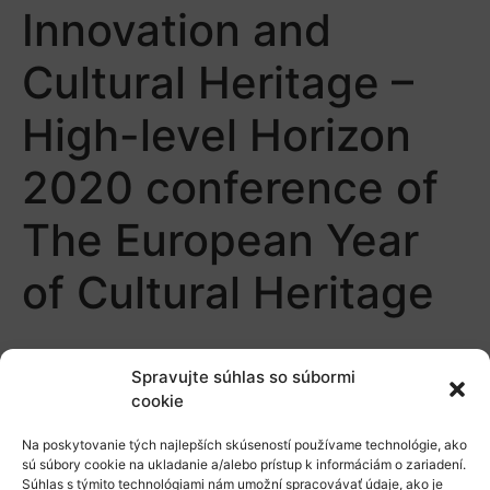
Innovation and
Cultural Heritage –
High-level Horizon
2020 conference of
The European Year
of Cultural Heritage
Spravujte súhlas so súbormi
cookie
Na poskytovanie tých najlepších skúseností používame technológie, ako
sú súbory cookie na ukladanie a/alebo prístup k informáciám o zariadení.
O nás
Súhlas s týmito technológiami nám umožní spracovávať údaje, ako je