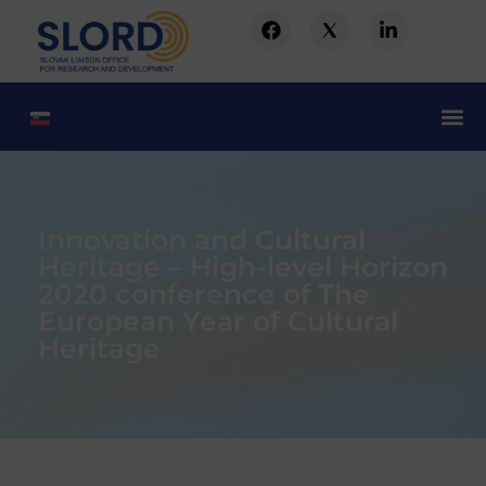
Innovation and Cultural
Heritage – High-level Horizon
2020 conference of The
European Year of Cultural
Heritage