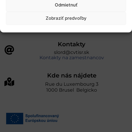
úniou v rámci Programu Slovensko. Portál
Odmietnuť
prevádzkuje Centrum vedecko-technických
informácií SR“
Zobraziť predvoľby
Kontakty
slord@cvtisr.sk
Kontakty na zamestnancov
Kde nás nájdete
Rue du Luxembourg 3
1000 Brusel Belgicko