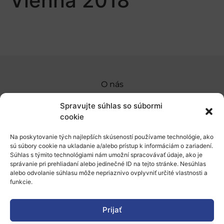
Vienna 2018
O nás
Naše služby
Spravujte súhlas so súbormi
cookie
Financovanie a podpora
Na poskytovanie tých najlepších skúseností používame technológie, ako
Stáže a pobyty
sú súbory cookie na ukladanie a/alebo prístup k informáciám o zariadení.
Súhlas s týmito technológiami nám umožní spracovávať údaje, ako je
Novinky
správanie pri prehliadaní alebo jedinečné ID na tejto stránke. Nesúhlas
alebo odvolanie súhlasu môže nepriaznivo ovplyvniť určité vlastnosti a
Ochrana osobných údajov
funkcie.
Prijať
„Projekt SK4ERA II je spolufinancovaný Európskou