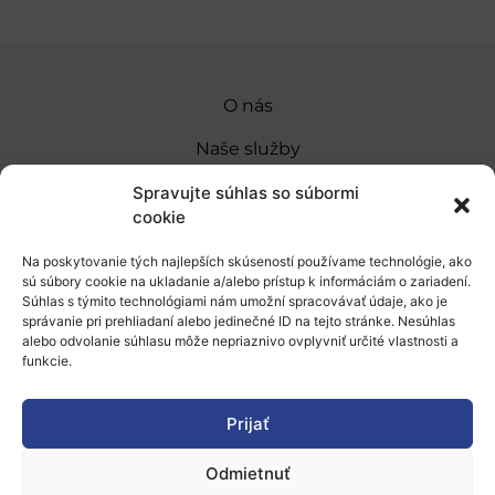
O nás
Naše služby
Financovanie a podpora
Spravujte súhlas so súbormi
cookie
Stáže a pobyty
Na poskytovanie tých najlepších skúseností používame technológie, ako
Novinky
sú súbory cookie na ukladanie a/alebo prístup k informáciám o zariadení.
Súhlas s týmito technológiami nám umožní spracovávať údaje, ako je
Ochrana osobných údajov
správanie pri prehliadaní alebo jedinečné ID na tejto stránke. Nesúhlas
alebo odvolanie súhlasu môže nepriaznivo ovplyvniť určité vlastnosti a
funkcie.
„Projekt SK4ERA II je spolufinancovaný Európskou
úniou v rámci Programu Slovensko. Portál
Prijať
prevádzkuje Centrum vedecko-technických
Odmietnuť
informácií SR“