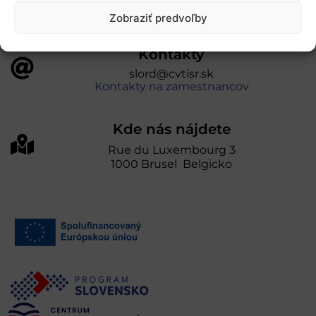
Zobraziť predvoľby
Kontakty
slord@cvtisr.sk
Kontakty na zamestnancov
Kde nás nájdete
Rue du Luxembourg 3
1000 Brusel Belgicko