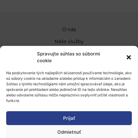
O nás
Naše služby
Financovanie a podpora
Spravujte súhlas so súbormi
cookie
Stáže a pobyty
Na poskytovanie tých najlepších skúseností používame technológie, ako
Novinky
sú súbory cookie na ukladanie a/alebo prístup k informáciám o zariadení.
Súhlas s týmito technológiami nám umožní spracovávať údaje, ako je
Ochrana osobných údajov
správanie pri prehliadaní alebo jedinečné ID na tejto stránke. Nesúhlas
alebo odvolanie súhlasu môže nepriaznivo ovplyvniť určité vlastnosti a
funkcie.
„Projekt SK4ERA II je spolufinancovaný Európskou
úniou v rámci Programu Slovensko. Portál
Prijať
prevádzkuje Centrum vedecko-technických
Odmietnuť
informácií SR“