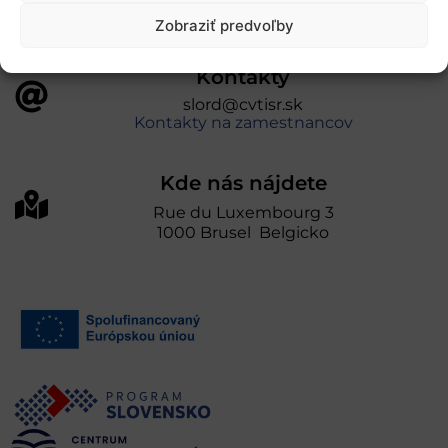
Zobraziť predvoľby
Kontakty
slord@cvtisr.sk
Kontakty na zamestnancov
Kde nás nájdete
Rue du Luxembourg 3
1000 Brusel Belgicko