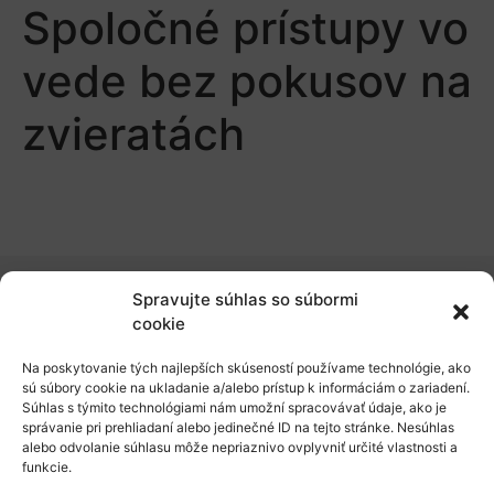
Spoločné prístupy vo
vede bez pokusov na
zvieratách
Spravujte súhlas so súbormi
O nás
cookie
Naše služby
Na poskytovanie tých najlepších skúseností používame technológie, ako
sú súbory cookie na ukladanie a/alebo prístup k informáciám o zariadení.
Financovanie a podpora
Súhlas s týmito technológiami nám umožní spracovávať údaje, ako je
správanie pri prehliadaní alebo jedinečné ID na tejto stránke. Nesúhlas
Stáže a pobyty
alebo odvolanie súhlasu môže nepriaznivo ovplyvniť určité vlastnosti a
funkcie.
Novinky