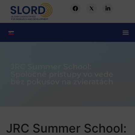
JRC Summer School:
Spoločné prístupy vo vede
bez pokusov na zvieratách
JRC Summer School: