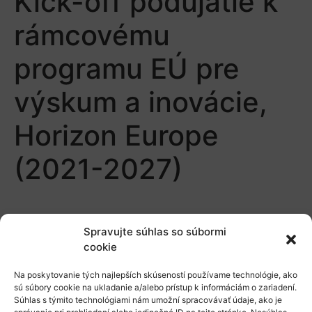
Kick-off podujatie k
rámcovému
programu EÚ pre
výskum a inovácie,
Horizon Europe
(2021-2027)
Spravujte súhlas so súbormi
cookie
Na poskytovanie tých najlepších skúseností používame technológie, ako
O nás
sú súbory cookie na ukladanie a/alebo prístup k informáciám o zariadení.
Súhlas s týmito technológiami nám umožní spracovávať údaje, ako je