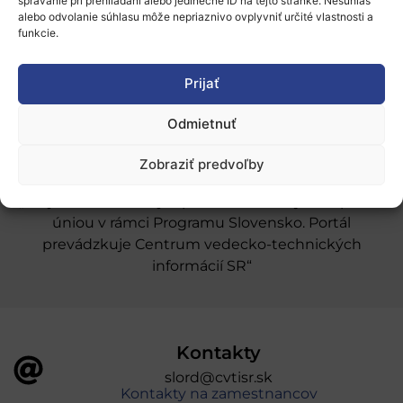
Naše služby
správanie pri prehliadaní alebo jedinečné ID na tejto stránke. Nesúhlas
alebo odvolanie súhlasu môže nepriaznivo ovplyvniť určité vlastnosti a
funkcie.
Financovanie a podpora
Stáže a pobyty
Prijať
Novinky
Odmietnuť
Ochrana osobných údajov
Zobraziť predvoľby
„Projekt SK4ERA II je spolufinancovaný Európskou
úniou v rámci Programu Slovensko. Portál
prevádzkuje Centrum vedecko-technických
informácií SR“
Kontakty
slord@cvtisr.sk
Kontakty na zamestnancov