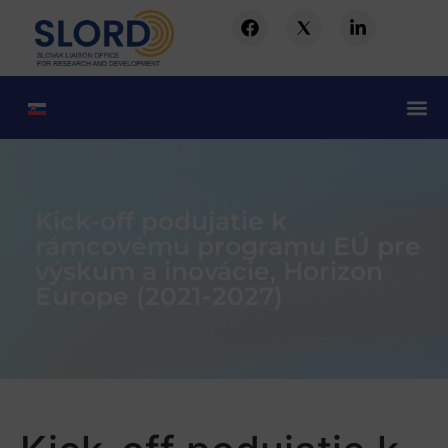
Kick-off podujatie k
rámcovému programu EÚ pre
výskum a inovácie, Horizon
Europe (2021-2027)