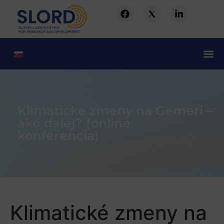
Klimatické zmeny na Gemeri –
ako ďalej? (online
konferencia)
Klimatické zmeny na