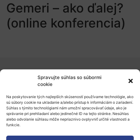
Gemeri – ako ďalej?
(online konferencia)
O nás
Spravujte súhlas so súbormi
cookie
Naše služby
Na poskytovanie tých najlepších skúseností používame technológie, ako
Financovanie a podpora
sú súbory cookie na ukladanie a/alebo prístup k informáciám o zariadení.
Súhlas s týmito technológiami nám umožní spracovávať údaje, ako je
Stáže a pobyty
správanie pri prehliadaní alebo jedinečné ID na tejto stránke. Nesúhlas
alebo odvolanie súhlasu môže nepriaznivo ovplyvniť určité vlastnosti a
Novinky
funkcie.
Ochrana osobných údajov