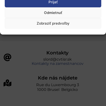
Prijať
Odmietnuť
„Projekt SK4ERA II je spolufinancovaný Európskou
úniou v rámci Programu Slovensko. Portál
Zobraziť predvoľby
prevádzkuje Centrum vedecko-technických
informácií SR“
Kontakty
slord@cvtisr.sk
Kontakty na zamestnancov
Kde nás nájdete
Rue du Luxembourg 3
1000 Brusel Belgicko