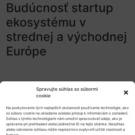
Budúcnosť startup
ekosystému v
strednej a východnej
Európe
Spravujte súhlas so súbormi
cookie
O nás
Na poskytovanie tých najlepších skúseností používame technológie, ako
Naše služby
sú súbory cookie na ukladanie a/alebo prístup k informáciám o zariadení.
Súhlas s týmito technológiami nám umožní spracovávať údaje, ako je
správanie pri prehliadaní alebo jedinečné ID na tejto stránke. Nesúhlas
Financovanie a podpora
alebo odvolanie súhlasu môže nepriaznivo ovplyvniť určité vlastnosti a
funkcie.