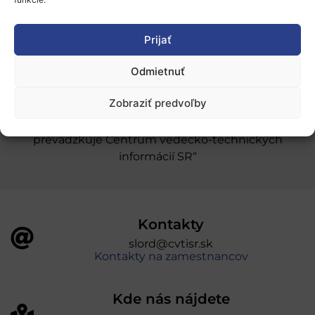
Stáže a pobyty
Novinky
Prijať
Ochrana osobných údajov
Odmietnuť
Zobraziť predvoľby
„Projekt SK4ERA II je spolufinancovaný Európskou
úniou v rámci Programu Slovensko. Portál
prevádzkuje Centrum vedecko-technických
informácií SR“
Kontakty
slord@cvtisr.sk
Kontakty na zamestnancov
Kde nás nájdete