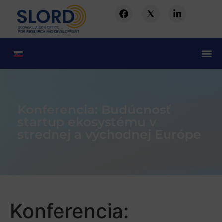
Konferencia: Budúcnosť
startup ekosystému v
strednej a východnej Európe
Konferencia: