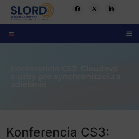
Konferencia CS3: Cloudové
služby pre synchronizáciu a
zdieľanie
Konferencia CS3: