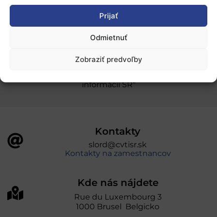
Prijať
Ochrana osobných údajov
Odmietnuť
„Projekt SK4ERA II je spolufinancovaný Európskou
Zobraziť predvoľby
úniou v rámci Programu Slovensko. Portál
prevádzkuje Centrum vedecko-technických
informácií SR“
Kontakty
slord@cvtisr.sk
Kontakty na zamestnancov
Kde nás nájdete
Rue du Luxembourg 3
1000 Brusel Belgicko