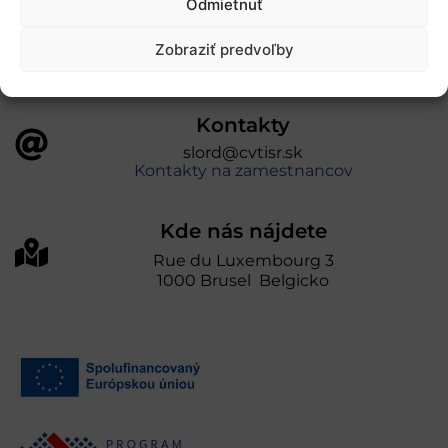
Odmietnuť
prevádzkuje Centrum vedecko-technických
informácií SR“
Zobraziť predvoľby
Kontakty
slord@cvtisr.sk
Kontakty na zamestnancov
Kde nás nájdete
Rue du Luxembourg 3
1000 Brusel Belgicko