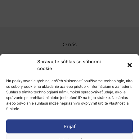
O nás
Naše služby
Spravujte súhlas so súbormi
Financovanie a podpora
cookie
Stáže a pobyty
Na poskytovanie tých najlepších skúseností používame technológie, ako
sú súbory cookie na ukladanie a/alebo prístup k informáciám o zariadení.
Novinky
Súhlas s týmito technológiami nám umožní spracovávať údaje, ako je
správanie pri prehliadaní alebo jedinečné ID na tejto stránke. Nesúhlas
alebo odvolanie súhlasu môže nepriaznivo ovplyvniť určité vlastnosti a
Ochrana osobných údajov
funkcie.
„Projekt SK4ERA II je spolufinancovaný Európskou
Prijať
úniou v rámci Programu Slovensko. Portál