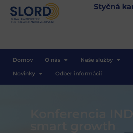
Styčná ka
Domov
O nás
Naše služby
Novinky
Odber informácií
Konferencia IND
smart growth