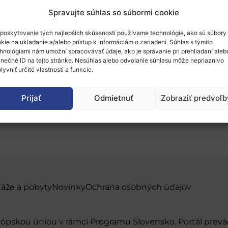
Spravujte súhlas so súbormi cookie
poskytovanie tých najlepších skúseností používame technológie, ako sú súbory
kie na ukladanie a/alebo prístup k informáciám o zariadení. Súhlas s týmito
hnológiami nám umožní spracovávať údaje, ako je správanie pri prehliadaní aleb
inečné ID na tejto stránke. Nesúhlas alebo odvolanie súhlasu môže nepriaznivo
CH2018 – Innovative in
lyvniť určité vlastnosti a funkcie.
Prijať
Odmietnuť
Zobraziť predvoľb
táže a pobyty
Novinky
Ochrana osobných údajov
urópskou úniou v rámci Programu Slovensko. Portál pr