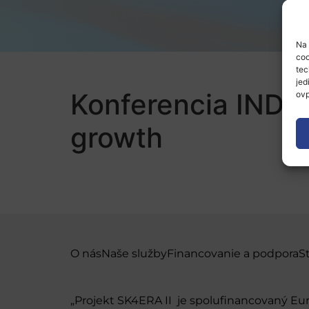
Na 
coo
tec
jed
Konferencia INDTE
ovp
growth
O nás
Naše služby
Financovanie a podpora
S
„Projekt SK4ERA II je spolufinancovaný E