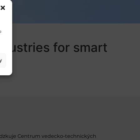
o
dustries for smart
y
evádzkuje Centrum vedecko-technických