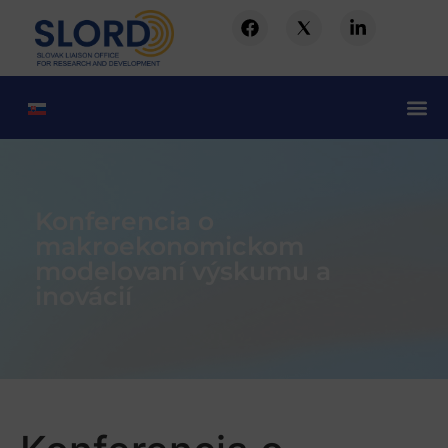
Konferencia o
makroekonomickom
modelovaní výskumu a
inovácií