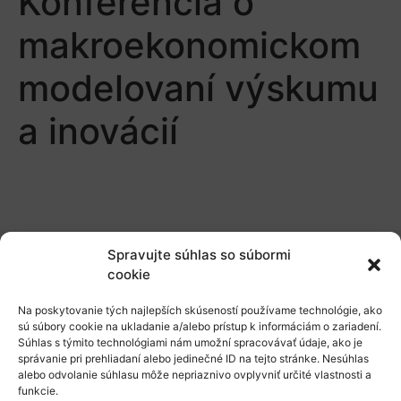
Konferencia o
makroekonomickom
modelovaní výskumu
a inovácií
Spravujte súhlas so súbormi
cookie
O nás
Na poskytovanie tých najlepších skúseností používame technológie, ako
Naše služby
sú súbory cookie na ukladanie a/alebo prístup k informáciám o zariadení.
Súhlas s týmito technológiami nám umožní spracovávať údaje, ako je
Financovanie a podpora
správanie pri prehliadaní alebo jedinečné ID na tejto stránke. Nesúhlas
alebo odvolanie súhlasu môže nepriaznivo ovplyvniť určité vlastnosti a
Stáže a pobyty
funkcie.