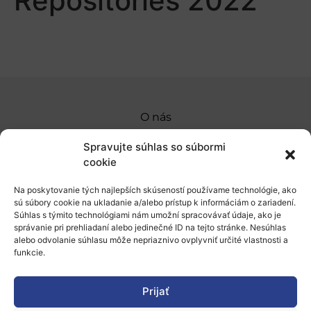
Repositories 2022
O nás
Naše služby
Spravujte súhlas so súbormi
cookie
Financovanie a podpora
Na poskytovanie tých najlepších skúseností používame technológie, ako
Stáže a pobyty
sú súbory cookie na ukladanie a/alebo prístup k informáciám o zariadení.
Súhlas s týmito technológiami nám umožní spracovávať údaje, ako je
Novinky
správanie pri prehliadaní alebo jedinečné ID na tejto stránke. Nesúhlas
alebo odvolanie súhlasu môže nepriaznivo ovplyvniť určité vlastnosti a
Ochrana osobných údajov
funkcie.
Prijať
„Projekt SK4ERA II je spolufinancovaný Európskou