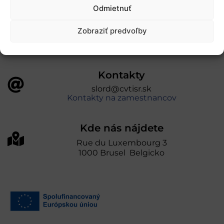
úniou v rámci Programu Slovensko. Portál
Odmietnuť
prevádzkuje Centrum vedecko-technických
informácií SR“
Zobraziť predvoľby
Kontakty
slord@cvtisr.sk
Kontakty na zamestnancov
Kde nás nájdete
Rue du Luxembourg 3
1000 Brusel Belgicko