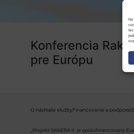
Na 
coo
tec
jed
Konferencia Rakús
ovp
pre Európu
O nás
Naše služby
Financovanie a podpora
S
„Projekt SK4ERA II je spolufinancovaný E