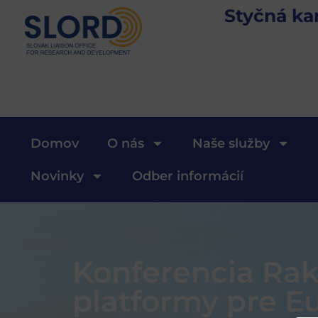
Styčná ka
Domov
O nás
Naše služby
Novinky
Odber informácií
Konferencia Rak
platformy pre E