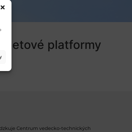
o
ernetové platformy
y
evádzkuje Centrum vedecko-technických