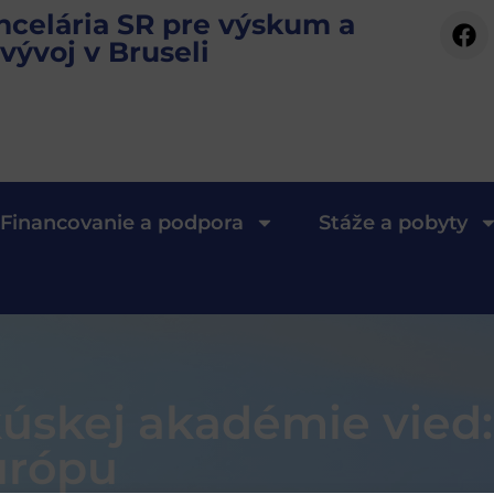
ncelária SR pre výskum a
vývoj v Bruseli
Financovanie a podpora
Stáže a pobyty
úskej akadémie vied:
urópu