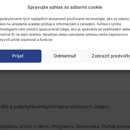
Spravujte súhlas so súbormi cookie
poskytovanie tých najlepších skúseností používame technológie, ako sú súbory
kie na ukladanie a/alebo prístup k informáciám o zariadení. Súhlas s týmito
hnológiami nám umožní spracovávať údaje, ako je správanie pri prehliadaní aleb
inečné ID na tejto stránke. Nesúhlas alebo odvolanie súhlasu môže nepriaznivo
kej akadémie vied: Int
lyvniť určité vlastnosti a funkcie.
Prijať
Odmietnuť
Zobraziť predvoľb
táže a pobyty
Novinky
Ochrana osobných údajov
urópskou úniou v rámci Programu Slovensko. Portál pr