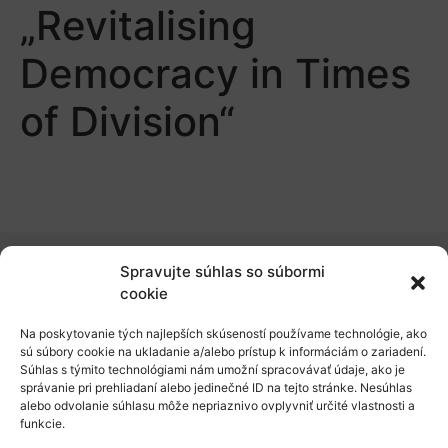
„Revitalising
Democracy in Times
of Division“
Spravujte súhlas so súbormi
O nás
cookie
Naše služby
Na poskytovanie tých najlepších skúseností používame technológie, ako
sú súbory cookie na ukladanie a/alebo prístup k informáciám o zariadení.
Financovanie a podpora
Súhlas s týmito technológiami nám umožní spracovávať údaje, ako je
správanie pri prehliadaní alebo jedinečné ID na tejto stránke. Nesúhlas
Stáže a pobyty
alebo odvolanie súhlasu môže nepriaznivo ovplyvniť určité vlastnosti a
funkcie.
Novinky