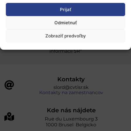
Prijať
Ochrana osobných údajov
Odmietnuť
„Projekt SK4ERA II je spolufinancovaný Európskou
Zobraziť predvoľby
úniou v rámci Programu Slovensko. Portál
prevádzkuje Centrum vedecko-technických
informácií SR“
Kontakty
slord@cvtisr.sk
Kontakty na zamestnancov
Kde nás nájdete
Rue du Luxembourg 3
1000 Brusel Belgicko