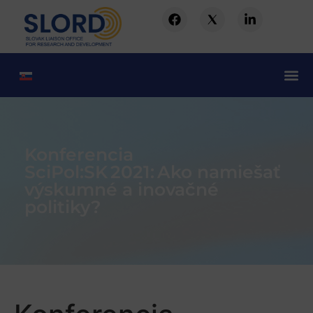
Konferencia
SciPol:SK 2021: Ako namiešať
výskumné a inovačné
politiky?