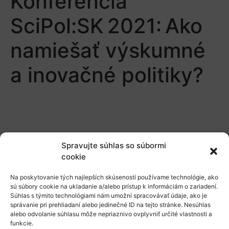
Konferencia
SciPol:SK 2021: Ako
namiešať výskumné
a inovačné politiky?
Spravujte súhlas so súbormi
cookie
O nás
Na poskytovanie tých najlepších skúseností používame technológie, ako
Naše služby
sú súbory cookie na ukladanie a/alebo prístup k informáciám o zariadení.
Súhlas s týmito technológiami nám umožní spracovávať údaje, ako je
Financovanie a podpora
správanie pri prehliadaní alebo jedinečné ID na tejto stránke. Nesúhlas
alebo odvolanie súhlasu môže nepriaznivo ovplyvniť určité vlastnosti a
Stáže a pobyty
funkcie.