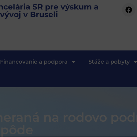
ncelária SR pre výskum a
vývoj v Bruseli
Financovanie a podpora
Stáže a pobyty
eraná na rodovo pod
 pôde