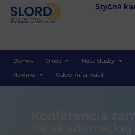
Styčná ka
Domov
O nás
Naše služby
Novinky
Odber informácií
Konferencia zam
na akademickej