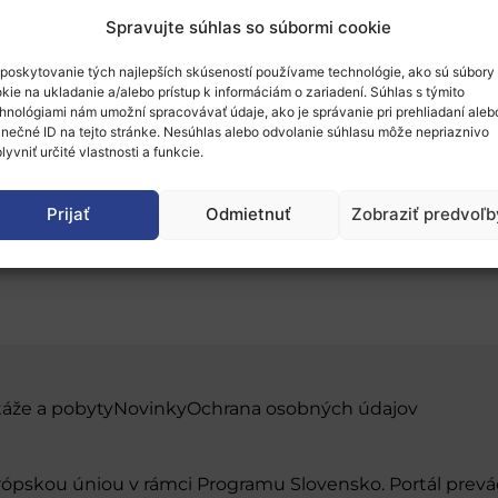
Spravujte súhlas so súbormi cookie
poskytovanie tých najlepších skúseností používame technológie, ako sú súbory
kie na ukladanie a/alebo prístup k informáciám o zariadení. Súhlas s týmito
hnológiami nám umožní spracovávať údaje, ako je správanie pri prehliadaní aleb
inečné ID na tejto stránke. Nesúhlas alebo odvolanie súhlasu môže nepriaznivo
raná na rodovo podmien
lyvniť určité vlastnosti a funkcie.
e
Prijať
Odmietnuť
Zobraziť predvoľb
táže a pobyty
Novinky
Ochrana osobných údajov
urópskou úniou v rámci Programu Slovensko. Portál pr