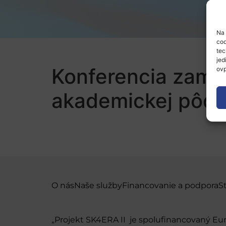
Na 
coo
tec
jed
Konferencia zame
ovp
akademickej pôd
O nás
Naše služby
Financovanie a podpora
S
„Projekt SK4ERA II je spolufinancovaný E