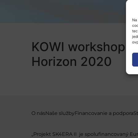
Na 
coo
tec
jed
KOWI workshop Op
ovp
Horizon 2020
O nás
Naše služby
Financovanie a podpora
S
„Projekt SK4ERA II je spolufinancovaný E