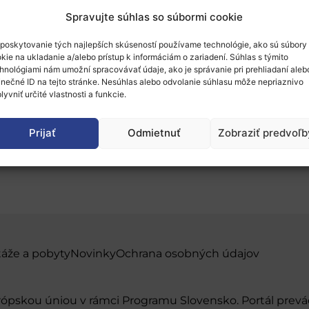
Spravujte súhlas so súbormi cookie
poskytovanie tých najlepších skúseností používame technológie, ako sú súbory
kie na ukladanie a/alebo prístup k informáciám o zariadení. Súhlas s týmito
hnológiami nám umožní spracovávať údaje, ako je správanie pri prehliadaní aleb
inečné ID na tejto stránke. Nesúhlas alebo odvolanie súhlasu môže nepriaznivo
en Access to Research 
lyvniť určité vlastnosti a funkcie.
Prijať
Odmietnuť
Zobraziť predvoľb
táže a pobyty
Novinky
Ochrana osobných údajov
urópskou úniou v rámci Programu Slovensko. Portál pr