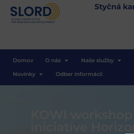
Styčná ka
Domov
O nás
Naše služby
Novinky
Odber informácií
KOWI workshop 
iniciatíve Horiz