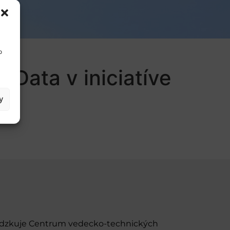
o
Data v iniciatíve
y
evádzkuje Centrum vedecko-technických