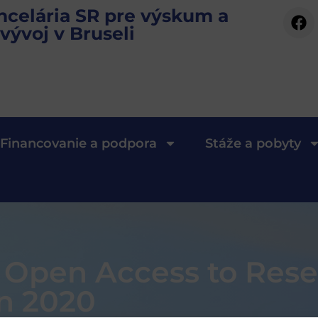
ncelária SR pre výskum a
vývoj v Bruseli
Financovanie a podpora
Stáže a pobyty
Open Access to Rese
on 2020