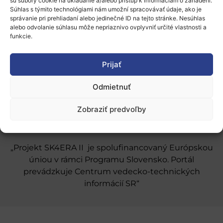
sú súbory cookie na ukladanie a/alebo prístup k informáciám o zariadení.
Súhlas s týmito technológiami nám umožní spracovávať údaje, ako je
O nás
správanie pri prehliadaní alebo jedinečné ID na tejto stránke. Nesúhlas
alebo odvolanie súhlasu môže nepriaznivo ovplyvniť určité vlastnosti a
Naše služby
funkcie.
Financovanie a podpora
Prijať
Stáže a pobyty
Odmietnuť
Novinky
Zobraziť predvoľby
Ochrana osobných údajov
„Projekt SK4ERA II je spolufinancovaný Európskou
úniou v rámci Programu Slovensko. Portál
prevádzkuje Centrum vedecko-technických
informácií SR“