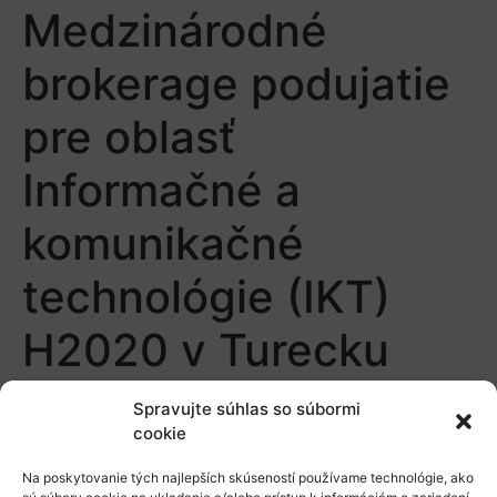
Medzinárodné
brokerage podujatie
pre oblasť
Informačné a
komunikačné
technológie (IKT)
H2020 v Turecku
Spravujte súhlas so súbormi
cookie
Na poskytovanie tých najlepších skúseností používame technológie, ako