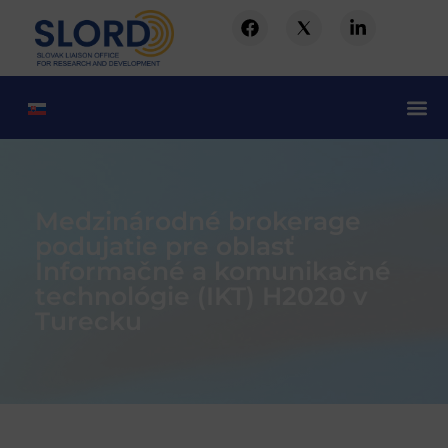
Medzinárodné brokerage
podujatie pre oblasť
Informačné a komunikačné
technológie (IKT) H2020 v
Turecku