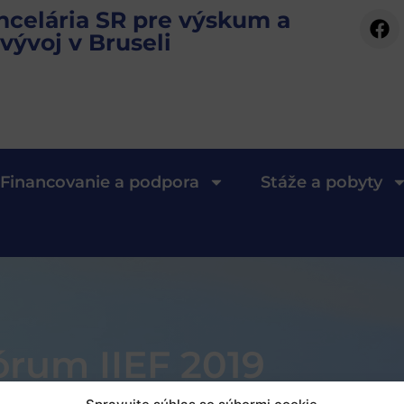
ncelária SR pre výskum a
vývoj v Bruseli
Financovanie a podpora
Stáže a pobyty
rum IIEF 2019