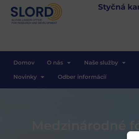
Styčná ka
Domov
O nás
Naše služby
Novinky
Odber informácií
Medzinárodné fó