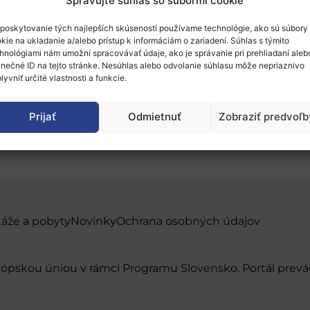
Spravujte súhlas so súbormi cookie
poskytovanie tých najlepších skúseností používame technológie, ako sú súbory
kie na ukladanie a/alebo prístup k informáciám o zariadení. Súhlas s týmito
hnológiami nám umožní spracovávať údaje, ako je správanie pri prehliadaní aleb
inečné ID na tejto stránke. Nesúhlas alebo odvolanie súhlasu môže nepriaznivo
lyvniť určité vlastnosti a funkcie.
um IIEF 2019
Prijať
Odmietnuť
Zobraziť predvoľb
táže a pobyty
Novinky
Ochrana osobných údajov
urópskou úniou v rámci Programu Slovensko. Portál pr