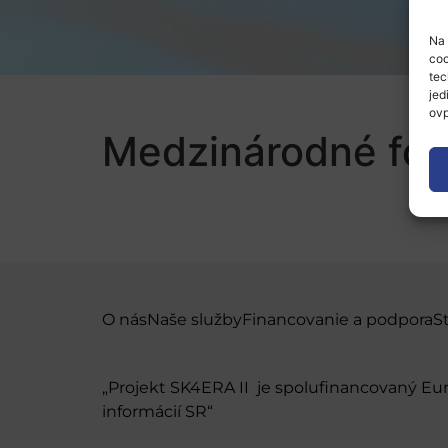
Na 
coo
tec
jed
ovp
Medzinárodné fór
O nás
Naše služby
Financovanie a podpora
S
„Projekt SK4ERA II je spolufinancovaný E
informácií SR“