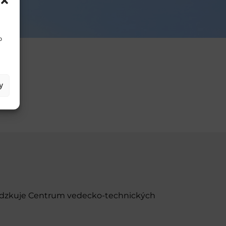
o
y
evádzkuje Centrum vedecko-technických