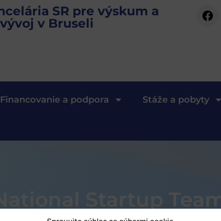
ncelária SR pre výskum a
vývoj v Bruseli
Financovanie a podpora
Stáže a pobyty
National Startup Tea