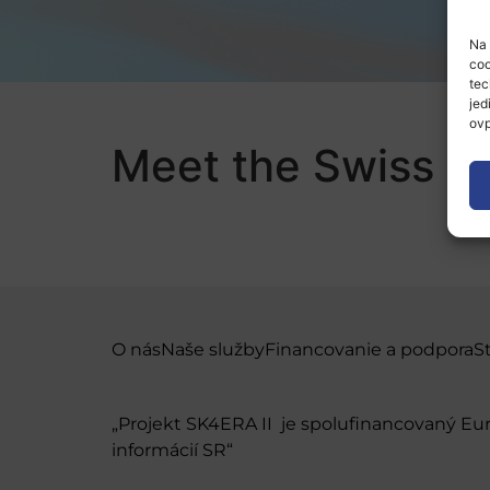
Na 
coo
tec
jed
ovp
Meet the Swiss N
O nás
Naše služby
Financovanie a podpora
S
„Projekt SK4ERA II je spolufinancovaný E
informácií SR“