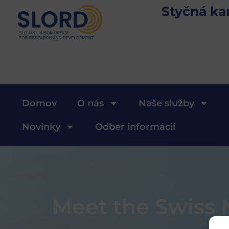
Styčná ka
Domov
O nás
Naše služby
Novinky
Odber informácií
Meet the Swiss 