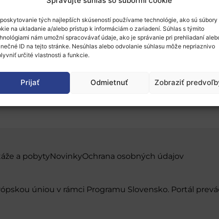
Spravujte súhlas so súbormi cookie
poskytovanie tých najlepších skúseností používame technológie, ako sú súbory
kie na ukladanie a/alebo prístup k informáciám o zariadení. Súhlas s týmito
hnológiami nám umožní spracovávať údaje, ako je správanie pri prehliadaní aleb
inečné ID na tejto stránke. Nesúhlas alebo odvolanie súhlasu môže nepriaznivo
lyvniť určité vlastnosti a funkcie.
ational Startup Team 
Prijať
Odmietnuť
Zobraziť predvoľb
táže a pobyty
Novinky
Ochrana osobných údajov
urópskou úniou v rámci Programu Slovensko. Portál pr