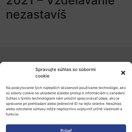
2021 – Vzdelávanie
nezastavíš
O nás
Spravujte súhlas so súbormi
Naše služby
cookie
Financovanie a podpora
Na poskytovanie tých najlepších skúseností používame technológie, ako
sú súbory cookie na ukladanie a/alebo prístup k informáciám o zariadení.
Stáže a pobyty
Súhlas s týmito technológiami nám umožní spracovávať údaje, ako je
správanie pri prehliadaní alebo jedinečné ID na tejto stránke. Nesúhlas
Novinky
alebo odvolanie súhlasu môže nepriaznivo ovplyvniť určité vlastnosti a
funkcie.
Ochrana osobných údajov
Prijať