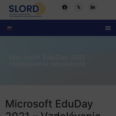
Microsoft EduDay 2021 –
Vzdelávanie nezastavíš
Microsoft EduDay