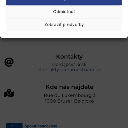
„Projekt SK4ERA II je spolufinancovaný Európskou
Odmietnuť
úniou v rámci Programu Slovensko. Portál
prevádzkuje Centrum vedecko-technických
Zobraziť predvoľby
informácií SR“
Kontakty
slord@cvtisr.sk
Kontakty na zamestnancov
Kde nás nájdete
Rue du Luxembourg 3
1000 Brusel Belgicko