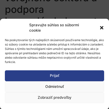
podpora
hospodárskeho rastu
Spravujte súhlas so súbormi
prostredníctvom
cookie
Na poskytovanie tých najlepších skúseností používame technológie, ako
inovácií vo verejnom
sú súbory cookie na ukladanie a/alebo prístup k informáciám o zariadení.
Súhlas s týmito technológiami nám umožní spracovávať údaje, ako je
obstarávaní)
správanie pri prehliadaní alebo jedinečné ID na tejto stránke. Nesúhlas
alebo odvolanie súhlasu môže nepriaznivo ovplyvniť určité vlastnosti a
funkcie.
Prijať
Odmietnuť
O nás
Zobraziť predvoľby
Naše služby