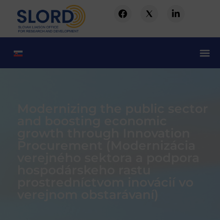
Modernizing the public sector
and boosting economic
growth through Innovation
Procurement (Modernizácia
verejného sektora a podpora
hospodárskeho rastu
prostredníctvom inovácií vo
verejnom obstarávaní)