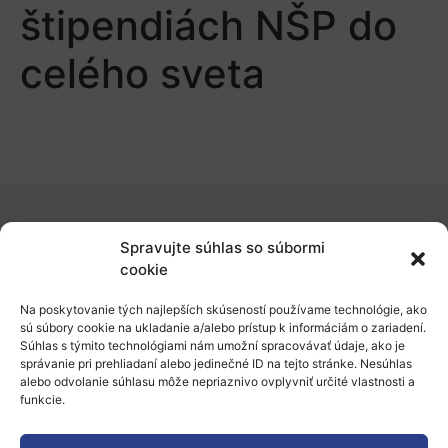
štipendiách NŠP do
celého sveta
O nás
Spravujte súhlas so súbormi
cookie
Naše služby
Na poskytovanie tých najlepších skúseností používame technológie, ako
Financovanie a podpora
sú súbory cookie na ukladanie a/alebo prístup k informáciám o zariadení.
Súhlas s týmito technológiami nám umožní spracovávať údaje, ako je
Stáže a pobyty
správanie pri prehliadaní alebo jedinečné ID na tejto stránke. Nesúhlas
alebo odvolanie súhlasu môže nepriaznivo ovplyvniť určité vlastnosti a
Novinky
funkcie.
Ochrana osobných údajov