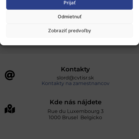
Prijať
Odmietnuť
„Projekt SK4ERA II je spolufinancovaný Európskou
úniou v rámci Programu Slovensko. Portál
Zobraziť predvoľby
prevádzkuje Centrum vedecko-technických
informácií SR“
Kontakty
slord@cvtisr.sk
Kontakty na zamestnancov
Kde nás nájdete
Rue du Luxembourg 3
1000 Brusel Belgicko