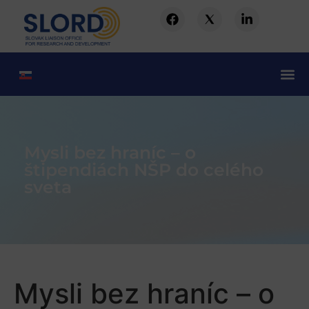
Mysli bez hraníc – o
štipendiách NŠP do celého
sveta
Mysli bez hraníc – o